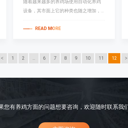
随着越来越多的养鸡场使用自动化养鸡
设备，其市面上它的种类也随之增加，
总体来说，一般的自动化设备可以分为
READ MORE
两种，那便是阶梯式
1
2
...
6
7
8
9
10
11
12
果您有养鸡方面的问题想要咨询，欢迎随时联系我